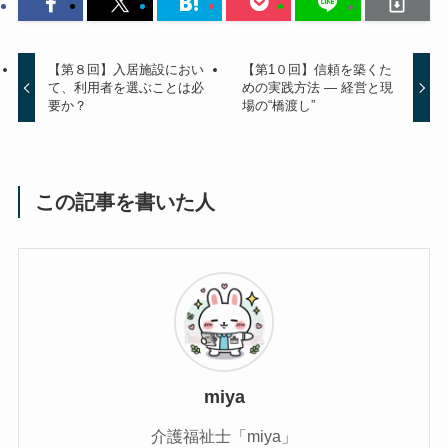
【第８回】入居施設におい
【第1０回】信頼を築くた
て、利用者を選ぶことは必
めの実践方法 ― 経営と現
要か？
場の“橋渡し”
この記事を書いた人
miya
介護福祉士「miya」